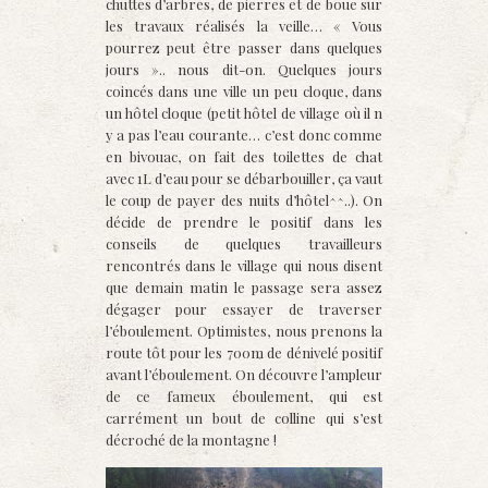
chuttes d’arbres, de pierres et de boue sur
les travaux réalisés la veille… « Vous
pourrez peut être passer dans quelques
jours ».. nous dit-on. Quelques jours
coincés dans une ville un peu cloque, dans
un hôtel cloque (petit hôtel de village où il n
y a pas l’eau courante… c’est donc comme
en bivouac, on fait des toilettes de chat
avec 1L d’eau pour se débarbouiller, ça vaut
le coup de payer des nuits d’hôtel^^..). On
décide de prendre le positif dans les
conseils de quelques travailleurs
rencontrés dans le village qui nous disent
que demain matin le passage sera assez
dégager pour essayer de traverser
l’éboulement. Optimistes, nous prenons la
route tôt pour les 700m de dénivelé positif
avant l’éboulement. On découvre l’ampleur
de ce fameux éboulement, qui est
carrément un bout de colline qui s’est
décroché de la montagne !