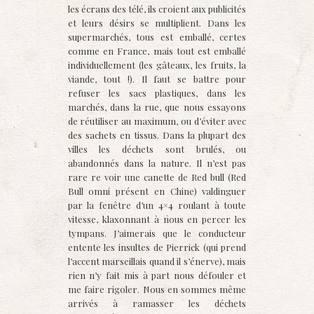
les écrans des télé, ils croient aux publicités
et leurs désirs se multiplient. Dans les
supermarchés, tous est emballé, certes
comme en France, mais tout est emballé
individuellement (les gâteaux, les fruits, la
viande, tout !). Il faut se battre pour
refuser les sacs plastiques, dans les
marchés, dans la rue, que nous essayons
de réutiliser au maximum, ou d’éviter avec
des sachets en tissus. Dans la plupart des
villes les déchets sont brulés, ou
abandonnés dans la nature. Il n’est pas
rare re voir une canette de Red bull (Red
Bull omni présent en Chine) valdinguer
par la fenêtre d’un 4×4 roulant à toute
vitesse, klaxonnant à nous en percer les
tympans. J’aimerais que le conducteur
entente les insultes de Pierrick (qui prend
l’accent marseillais quand il s’énerve), mais
rien n’y fait mis à part nous défouler et
me faire rigoler. Nous en sommes même
arrivés à ramasser les déchets